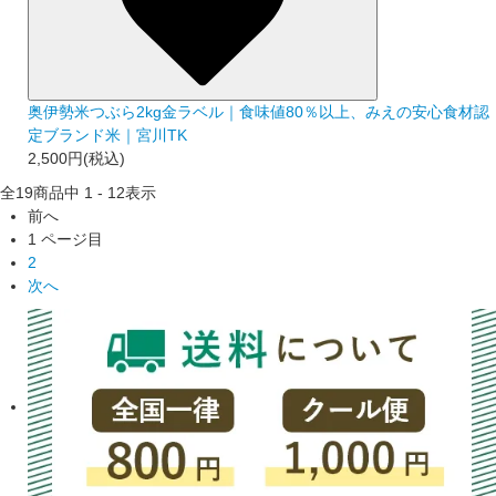
奥伊勢米つぶら2kg金ラベル｜食味値80％以上、みえの安心食材認
定ブランド米｜宮川TK
2,500円(税込)
全
19
商品中
1 - 12
表示
前へ
1
ページ目
2
次へ