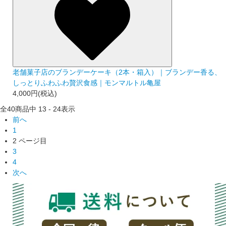
老舗菓子店のブランデーケーキ（2本・箱入）｜ブランデー香る、
しっとりふわふわ贅沢食感｜モンマルトル亀屋
4,000円(税込)
全
40
商品中
13 - 24
表示
前へ
1
2
ページ目
3
4
次へ