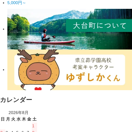
5,000円～
カレンダー
2026年8月
日
月
火
水
木
金
土
1