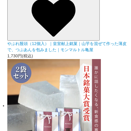
やぶれ饅頭（12個入）｜皇室献上銘菓｜山芋を混ぜて作った薄皮
で、つぶあんを包みました｜モンマルトル亀屋
1,730円(税込)