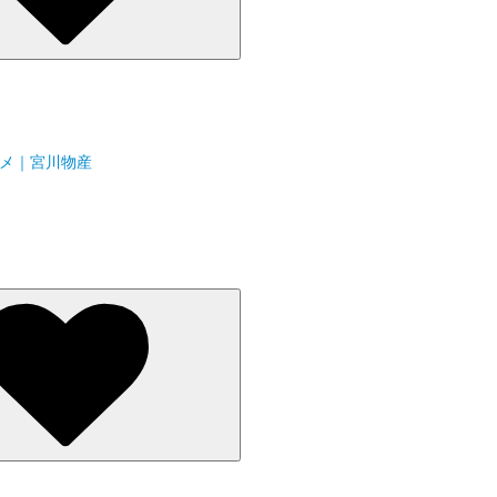
スメ｜宮川物産