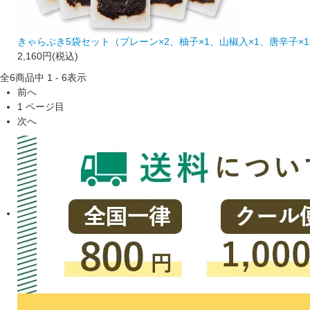
きゃらぶき5袋セット（プレーン×2、柚子×1、山椒入×1、唐辛子
2,160円(税込)
全
6
商品中
1 - 6
表示
前へ
1
ページ目
次へ