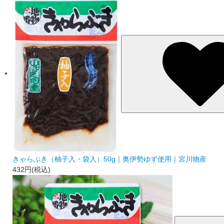
きゃらぶき（柚子入・袋入）50g｜奥伊勢ゆず使用｜宮川物産
432円(税込)