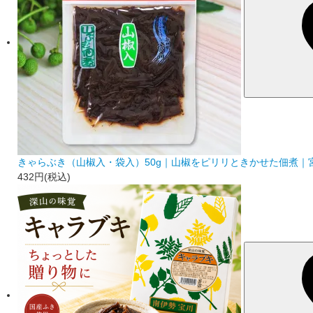
きゃらぶき（山椒入・袋入）50g｜山椒をピリリときかせた佃煮｜
432円(税込)