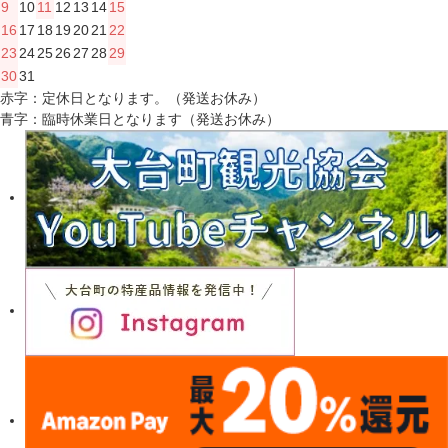
9
10
11
12
13
14
15
16
17
18
19
20
21
22
23
24
25
26
27
28
29
30
31
赤字：定休日となります。（発送お休み）
青字：臨時休業日となります（発送お休み）