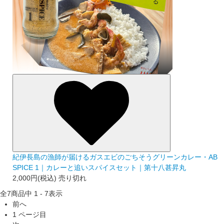
紀伊長島の漁師が届けるガスエビのごちそうグリーンカレー・AB
SPICE 1｜カレーと追いスパイスセット｜第十八甚昇丸
2,000円(税込)
売り切れ
全
7
商品中
1 - 7
表示
前へ
1
ページ目