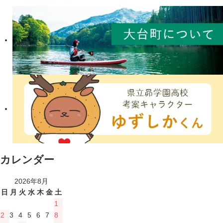
カレンダー
2026年8月
日
月
火
水
木
金
土
1
2
3
4
5
6
7
8