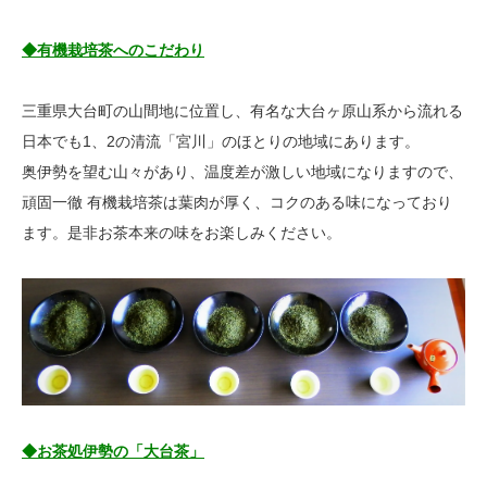
◆有機栽培茶へのこだわり
三重県大台町の山間地に位置し、有名な大台ヶ原山系から流れる
日本でも1、2の清流「宮川」のほとりの地域にあります。
奥伊勢を望む山々があり、温度差が激しい地域になりますので、
頑固一徹 有機栽培茶は葉肉が厚く、コクのある味になっており
ます。是非お茶本来の味をお楽しみください。
◆お茶処伊勢の「大台茶」