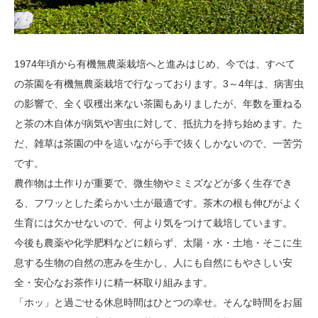
1974年頃から有機無農薬栽培へと進みはじめ、今では、すべて
の茶園を有機無農薬栽培で行なっております。3～4年は、病害虫
の影響で、全く収穫出来ない茶園もありましたが、年数を重ねる
と茶の木自体が病気や害虫に対して、抵抗力を持ち始めます。た
だ、雑草は茶園の中を這いながら手で抜くしかないので、一苦労
です。
農作物は土作りが重要で、微生物やミミズなどが多く生存でき
る、フワッとした柔らかい土が最適です。茶木の根も伸びがよく
生育には欠かせないので、何より気をつけて栽培しています。
今後も農薬や化学肥料などに頼らず、太陽・水・土地・そこに生
息する生物の自然の恵みを生かし、人にも自然にもやさしい安
全・安心なお茶作りに精一杯取り組みます。
「ホッ」と過ごせる休息時間はひとつの幸せ。そんな時間をお届