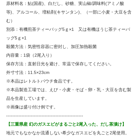
原材料名：鮎(国産)、白だし、砂糖、実山椒/調味料(アミノ酸
等)、アルコール、増粘剤(キサンタン)、（一部に小麦・大豆を含
む）
別添：有機煎茶ティーバッグ5ｇ×1 又は有機ほうじ茶ティーバ
ッグ5ｇ×1
殺菌方法：気密性容器に密封し、加圧加熱殺菌
内容量：1袋（2尾入り）
保存方法：直射日光を避け、常温で保存してください。
外寸寸法：11.5×23cm
※本品はレトルトパウチ食品です。
※本品製造工場では、えび・小麦・そば・卵・乳・大豆を含む製
品を生産しています。
※画像は盛り付け例です。
--------------------------------------------------
【三重県産 幻のガスエビがまるごと2尾入った、だし茶漬け】
地元でもなかなか流通しない希少なガスエビを丸ごと2尾使用。