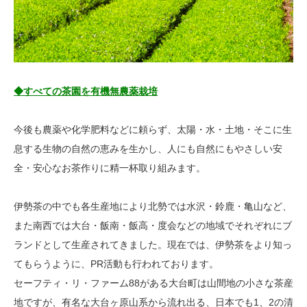
◆すべての茶園を有機無農薬栽培
今後も農薬や化学肥料などに頼らず、太陽・水・土地・そこに生
息する生物の自然の恵みを生かし、人にも自然にもやさしい安
全・安心なお茶作りに精一杯取り組みます。
伊勢茶の中でも各生産地により北勢では水沢・鈴鹿・亀山など、
また南西では大台・飯南・飯高・度会などの地域でそれぞれにブ
ランドとして生産されてきました。現在では、伊勢茶をより知っ
てもらうように、PR活動も行われております。
セーフティ・リ・ファーム88がある大台町は山間地の小さな茶産
地ですが、有名な大台ヶ原山系から流れ出る、日本でも1、2の清