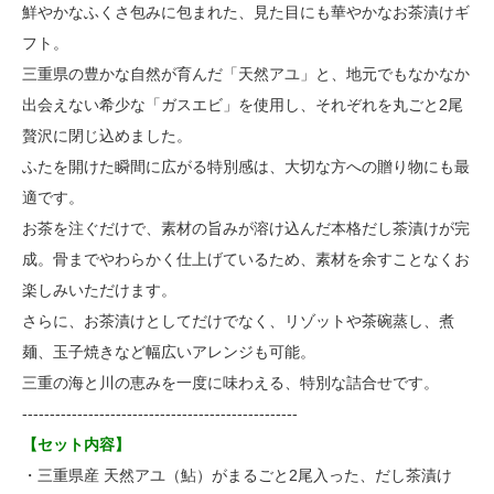
鮮やかなふくさ包みに包まれた、見た目にも華やかなお茶漬けギ
フト。
三重県の豊かな自然が育んだ「天然アユ」と、地元でもなかなか
出会えない希少な「ガスエビ」を使用し、それぞれを丸ごと2尾
贅沢に閉じ込めました。
ふたを開けた瞬間に広がる特別感は、大切な方への贈り物にも最
適です。
お茶を注ぐだけで、素材の旨みが溶け込んだ本格だし茶漬けが完
成。骨までやわらかく仕上げているため、素材を余すことなくお
楽しみいただけます。
さらに、お茶漬けとしてだけでなく、リゾットや茶碗蒸し、煮
麺、玉子焼きなど幅広いアレンジも可能。
三重の海と川の恵みを一度に味わえる、特別な詰合せです。
--------------------------------------------------
【セット内容】
・三重県産 天然アユ（鮎）がまるごと2尾入った、だし茶漬け