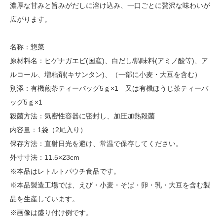
濃厚な甘みと旨みがだしに溶け込み、一口ごとに贅沢な味わいが
広がります。
名称：惣菜
原材料名：ヒゲナガエビ(国産)、白だし/調味料(アミノ酸等)、ア
ルコール、増粘剤(キサンタン)、（一部に小麦・大豆を含む）
別添：有機煎茶ティーバッグ5ｇ×1 又は有機ほうじ茶ティーバ
ッグ5ｇ×1
殺菌方法：気密性容器に密封し、加圧加熱殺菌
内容量：1袋（2尾入り）
保存方法：直射日光を避け、常温で保存してください。
外寸寸法：11.5×23cm
※本品はレトルトパウチ食品です。
※本品製造工場では、えび・小麦・そば・卵・乳・大豆を含む製
品を生産しています。
※画像は盛り付け例です。