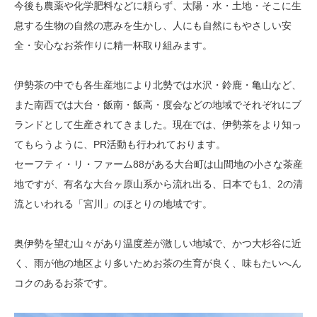
今後も農薬や化学肥料などに頼らず、太陽・水・土地・そこに生
息する生物の自然の恵みを生かし、人にも自然にもやさしい安
全・安心なお茶作りに精一杯取り組みます。
伊勢茶の中でも各生産地により北勢では水沢・鈴鹿・亀山など、
また南西では大台・飯南・飯高・度会などの地域でそれぞれにブ
ランドとして生産されてきました。現在では、伊勢茶をより知っ
てもらうように、PR活動も行われております。
セーフティ・リ・ファーム88がある大台町は山間地の小さな茶産
地ですが、有名な大台ヶ原山系から流れ出る、日本でも1、2の清
流といわれる「宮川」のほとりの地域です。
奥伊勢を望む山々があり温度差が激しい地域で、かつ大杉谷に近
く、雨が他の地区より多いためお茶の生育が良く、味もたいへん
コクのあるお茶です。