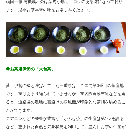
頑固一徹 有機栽培茶は葉肉が厚く、コクのある味になっており
ます。是非お茶本来の味をお楽しみください。
◆お茶処伊勢の「大台茶」
昔、伊勢の國と呼ばれていた三重県は、全国で第3番目の茶産地
です。実はあまり知られていませんが、東名阪自動車道などを走
ると、道路脇の農地に霜避けの扇風機が印象的な茶畑を眺めるこ
とができます。
テアニンなどの栄養が豊富な「かぶせ茶」の生産は第1位を誇る
など、恵まれた自然と気象状況を利用して、盛んにお茶の生産が