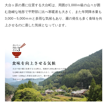
大台ヶ原の麓に位置する大台町は、周囲が1,000ｍ級の山々が囲
む急崚な地形で平野部に比べ寒暖差も大きく、また年間降水量も
3,000～5,000ｍｍと多雨な気候もあり、霧の発生も多く食味を向
上させるのに適した気候となっています。