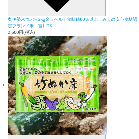
奥伊勢米つぶら2kg金ラベル｜食味値80％以上、みえの安心食材認
定ブランド米｜宮川TK
2,500円(税込)