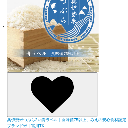
奥伊勢米つぶら2kg青ラベル｜食味値75以上、みえの安心食材認定
ブランド米｜宮川TK