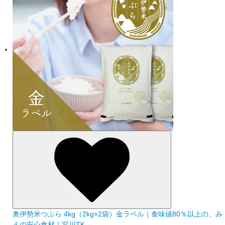
奥伊勢米つぶら 4kg（2kg×2袋）金ラベル｜食味値80％以上の、み
えの安心食材｜宮川TK